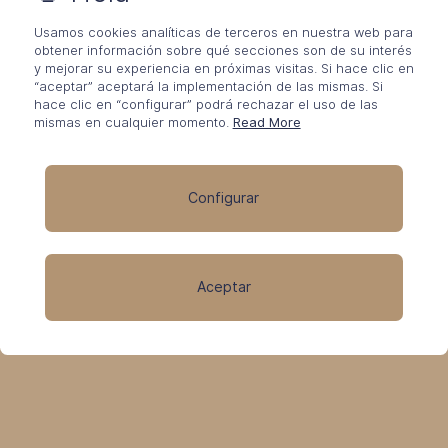
REVESTIMIENTOS
Usamos cookies analíticas de terceros en nuestra web para
obtener información sobre qué secciones son de su interés
y mejorar su experiencia en próximas visitas. Si hace clic en
CEMENTOSOS
“aceptar” aceptará la implementación de las mismas. Si
hace clic en “configurar” podrá rechazar el uso de las
mismas en cualquier momento.
Read More
DECORATIVOS
Configurar
DISEÑADOS PARA
Aceptar
CUALQUIER ESPACIO Y