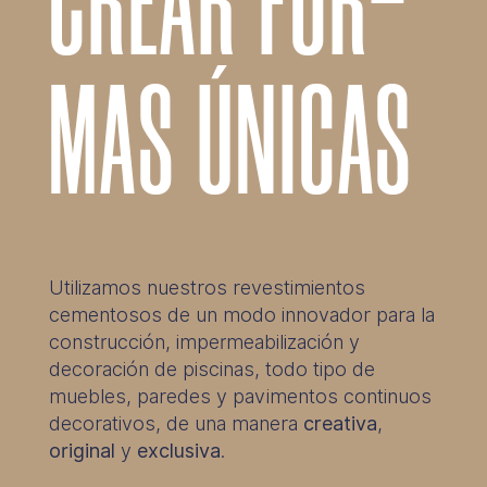
CREAR FOR-
MAS ÚNICAS
Utilizamos nuestros revestimientos
cementosos de un modo innovador para la
construcción, impermeabilización y
decoración de piscinas, todo tipo de
muebles, paredes y pavimentos continuos
decorativos, de una manera
creativa
,
original
y
exclusiva
.